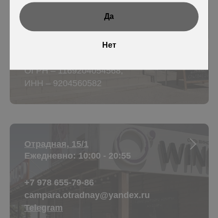
Telegram
Да
Винотека O′WINE
Нет
ООО «ГУД-ДРИНКС»
ОГРН – 1169204054568,
ИНН – 9204560582
Отрадная, 15/1
Ежедневно: 10:00 - 20:55
+7 978 655-79-86
campara.otradnay@yandex.ru
Telegram