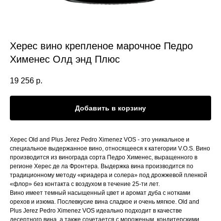
Херес вино крепленое марочное Педро
Хименес Олд энд Плюс
19 256
р.
Добавить в корзину
Херес Old and Plus Jerez Pedro Ximenez VOS - это уникальное и
специальное выдержанное вино, относящееся к категории V.O.S. Вино
производится из винограда сорта Педро Хименес, выращенного в
регионе Херес де ла Фронтера. Выдержка вина производится по
традиционному методу «криадера и солера» под дрожжевой пленкой
«флор» без контакта с воздухом в течение 25-ти лет.
Вино имеет темный насыщенный цвет и аромат дуба с нотками
орехов и изюма. Послевкусие вина сладкое и очень мягкое. Old and
Plus Jerez Pedro Ximenez VOS идеально подходит в качестве
десертного вина, а также сочетается с мороженым, кондитерскими