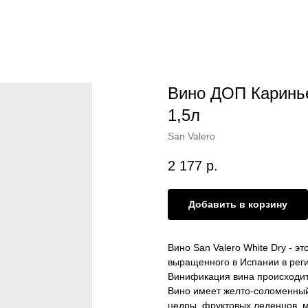
Вино ДОП Каринье
1,5л
San Valero
2 177
р.
Добавить в корзину
Вино San Valero White Dry - э
выращенного в Испании в реги
Винификация вина происходит 
Вино имеет желто-соломенный
цедры, фруктовых леденцов, м