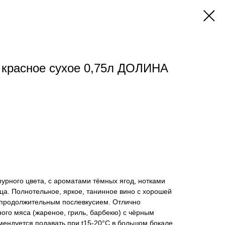
 красное сухое 0,75л ДОЛИНА
Ы
урного цвета, с ароматами тёмных ягод, нотками
ца. Полнотельное, яркое, танинное вино с хорошей
 продолжительным послевкусием. Отлично
ного мяса (жареное, гриль, барбекю) с чёрным
мендуется подавать при t15-20°С в большом бокале