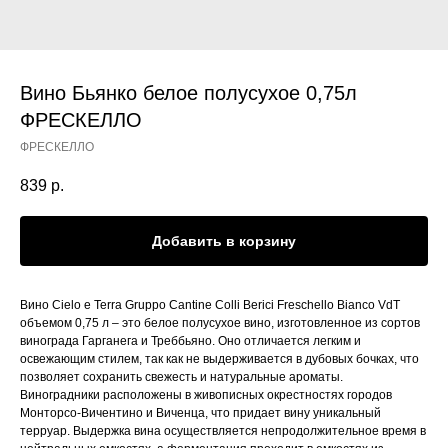
Вино Бьянко белое полусухое 0,75л
ФРЕСКЕЛЛО
ФРЕСКЕЛЛО
839
р.
Добавить в корзину
Вино Cielo e Terra Gruppo Cantine Colli Berici Freschello Bianco VdT
объемом 0,75 л – это белое полусухое вино, изготовленное из сортов
винограда Гарганега и Треббьяно. Оно отличается легким и
освежающим стилем, так как не выдерживается в дубовых бочках, что
позволяет сохранить свежесть и натуральные ароматы.
Виноградники расположены в живописных окрестностях городов
Монторсо-Вичентино и Виченца, что придает вину уникальный
терруар. Выдержка вина осуществляется непродолжительное время в