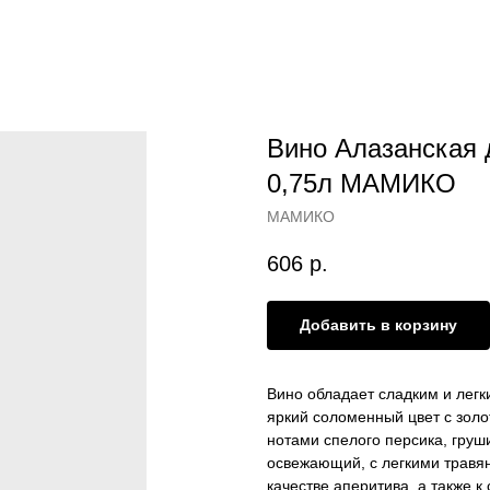
Вино Алазанская 
0,75л МАМИКО
МАМИКО
606
р.
Добавить в корзину
Вино обладает сладким и легк
яркий соломенный цвет с зол
нотами спелого персика, груш
освежающий, с легкими травя
качестве аперитива, а также 