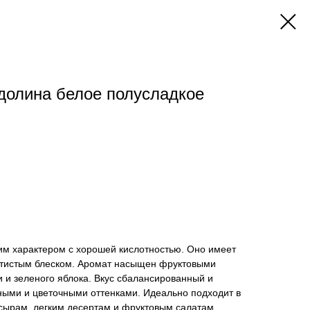
долина белое полусладкое
им характером с хорошей кислотностью. Оно имеет
отистым блеском. Аромат насыщен фруктовыми
и и зеленого яблока. Вкус сбалансированный и
ными и цветочными оттенками. Идеально подходит в
к сырам, легким десертам и фруктовым салатам.